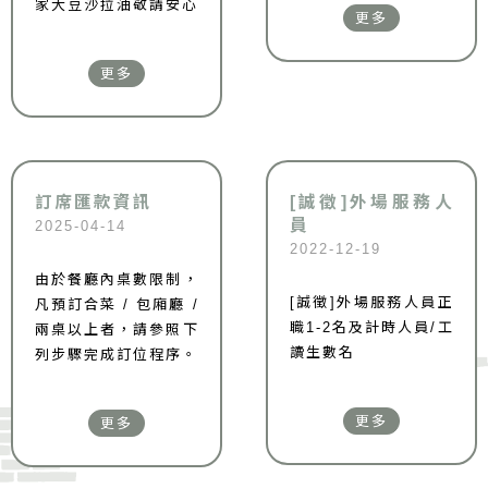
家大豆沙拉油敬請安心
更多
更多
訂席匯款資訊
[誠徵]外場服務人
員
2025-04-14
2022-12-19
由於餐廳內桌數限制，
[誠徵]外場服務人員正
凡預訂合菜 / 包廂廳 /
職1-2名及計時人員/工
兩桌以上者，請參照下
讀生數名
列步驟完成訂位程序。
更多
更多