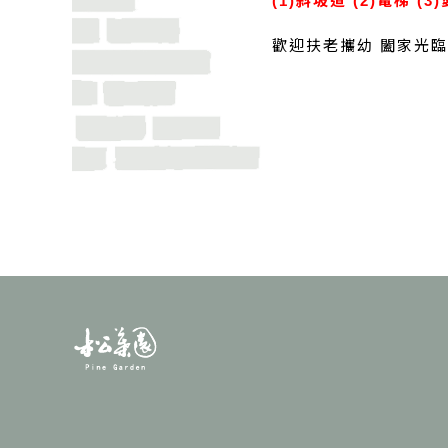
(1)斜坡道 (2)電梯 (
歡迎扶老攜幼 闔家光臨